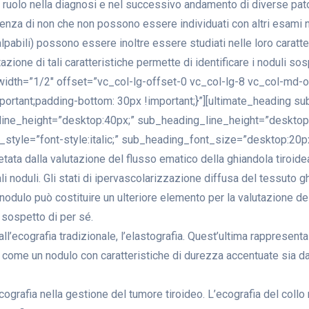
e ruolo nella diagnosi e nel successivo andamento di diverse pato
enza di non che non possono essere individuati con altri esami n
palpabili) possono essere inoltre essere studiati nelle loro caratte
azione di tali caratteristiche permette di identificare i noduli so
 width=”1/2″ offset=”vc_col-lg-offset-0 vc_col-lg-8 vc_col-md-
ant;padding-bottom: 30px !important;}”][ultimate_heading sub
ine_height=”desktop:40px;” sub_heading_line_height=”desktop
yle=”font-style:italic;” sub_heading_font_size=”desktop:20px;
ta dalla valutazione del flusso ematico della ghiandola tiroidea
i noduli. Gli stati di ipervascolarizzazione diffusa del tessuto 
dulo può costituire un ulteriore elemento per la valutazione del 
 sospetto di per sé.
 all’ecografia tradizionale, l’elastografia. Quest’ultima rapprese
o come un nodulo con caratteristiche di durezza accentuate sia d
ecografia nella gestione del tumore tiroideo. L’ecografia del collo