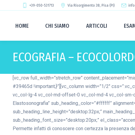
+39-050-531713
Via Risorgimento 38, Pisa (PI)
info
HOME
CHI SIAMO
ARTICOLI
ESA
ECOGRAFIA – ECOCOLORD
[vc_row full_width=”stretch_row” content_placement=”mi
#39465d !important;}”][vc_column width=”1/2″ css=”.vc_
vc_col-lg-4 vc_col-md-offset-0 vc_col-md-4 vc_col-sm-o
Elastosonografia” sub_heading_color=”#ffffff” alignmen
sub_heading_line_height=”desktop:32px;” main_heading_m
sub_heading_font_size=”desktop:20px;” el_class=”accent-ti
Permette infatti di conoscere con certezza la presenza della