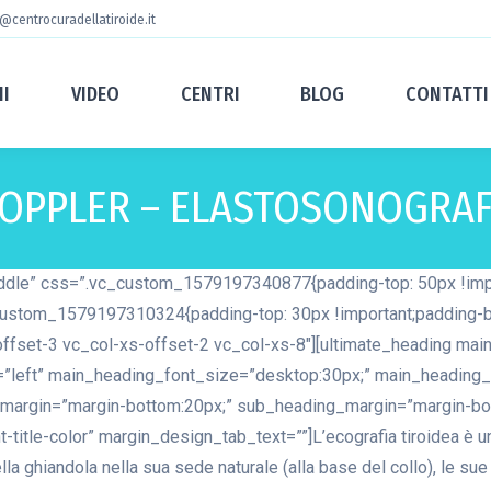
@centrocuradellatiroide.it
MI
VIDEO
CENTRI
BLOG
CONTATTI
OPPLER – ELASTOSONOGRAF
ddle” css=”.vc_custom_1579197340877{padding-top: 50px !impor
custom_1579197310324{padding-top: 30px !important;padding-bot
ffset-3 vc_col-xs-offset-2 vc_col-xs-8″][ultimate_heading mai
t=”left” main_heading_font_size=”desktop:30px;” main_heading_
argin=”margin-bottom:20px;” sub_heading_margin=”margin-botto
tle-color” margin_design_tab_text=””]L’ecografia tiroidea è un e
 ghiandola nella sua sede naturale (alla base del collo), le sue d