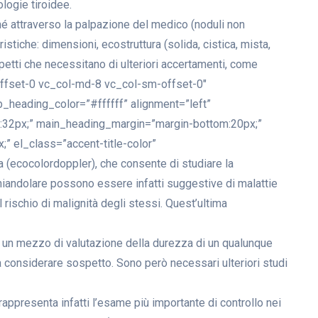
logie tiroidee.
é attraverso la palpazione del medico (noduli non
ristiche: dimensioni, ecostruttura (solida, cistica, mista,
spetti che necessitano di ulteriori accertamenti, come
offset-0 vc_col-md-8 vc_col-sm-offset-0″
_heading_color=”#ffffff” alignment=”left”
:32px;” main_heading_margin=”margin-bottom:20px;”
” el_class=”accent-title-color”
 (ecocolordoppler), che consente di studiare la
ghiandolare possono essere infatti suggestive di malattie
rischio di malignità degli stessi. Quest’ultima
nta un mezzo di valutazione della durezza di un qualunque
a considerare sospetto. Sono però necessari ulteriori studi
 rappresenta infatti l’esame più importante di controllo nei