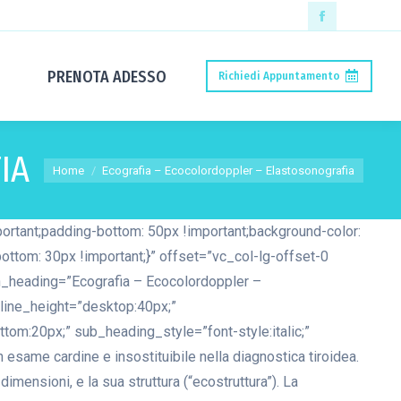
Facebook
page
PRENOTA ADESSO
Richiedi Appuntamento
opens
in
new
IA
Tu sei qui:
window
Home
Ecografia – Ecocolordoppler – Elastosonografia
tant;padding-bottom: 50px !important;background-color:
tom: 30px !important;}” offset=”vc_col-lg-offset-0
n_heading=”Ecografia – Ecocolordoppler –
line_height=”desktop:40px;”
m:20px;” sub_heading_style=”font-style:italic;”
same cardine e insostituibile nella diagnostica tiroidea.
imensioni, e la sua struttura (“ecostruttura”). La