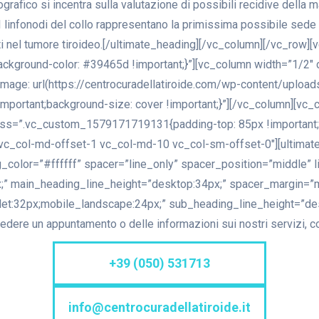
rafico si incentra sulla valutazione di possibili recidive della ma
. I linfonodi del collo rappresentano la primissima possibile sede 
ti nel tumore tiroideo.[/ultimate_heading][/vc_column][/vc_row
kground-color: #39465d !important;}”][vc_column width=”1/2
image: url(https://centrocuradellatiroide.com/wp-content/uplo
!important;background-size: cover !important;}”][/vc_column][vc
ss=”.vc_custom_1579171719131{padding-top: 85px !important;pa
 vc_col-md-offset-1 vc_col-md-10 vc_col-sm-offset-0″][ultima
color=”#ffffff” spacer=”line_only” spacer_position=”middle” li
;” main_heading_line_height=”desktop:34px;” spacer_margin=”
et:32px;mobile_landscape:24px;” sub_heading_line_height=”des
iedere un appuntamento o delle informazioni sui nostri servizi, c
+39 (050) 531713
info@centrocuradellatiroide.it