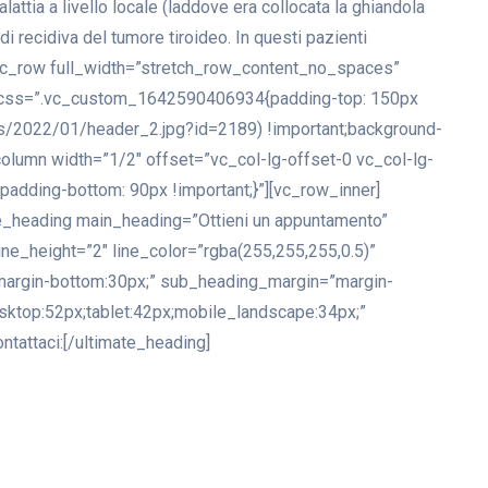
lattia a livello locale (laddove era collocata la ghiandola
di recidiva del tumore tiroideo. In questi pazienti
][vc_row full_width=”stretch_row_content_no_spaces”
″ css=”.vc_custom_1642590406934{padding-top: 150px
ads/2022/01/header_2.jpg?id=2189) !important;background-
_column width=”1/2″ offset=”vc_col-lg-offset-0 vc_col-lg-
dding-bottom: 90px !important;}”][vc_row_inner]
te_heading main_heading=”Ottieni un appuntamento”
ne_height=”2″ line_color=”rgba(255,255,255,0.5)”
margin-bottom:30px;” sub_heading_margin=”margin-
ktop:52px;tablet:42px;mobile_landscape:34px;”
ontattaci:[/ultimate_heading]