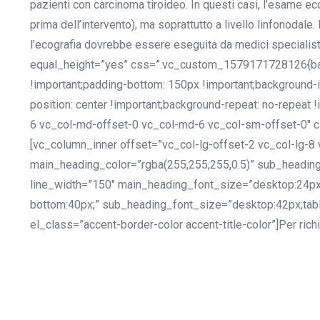
pazienti con carcinoma tiroideo. In questi casi, l’esame ecog
prima dell’intervento), ma soprattutto a livello linfonodale
l’ecografia dovrebbe essere eseguita da medici specialis
equal_height=”yes” css=”.vc_custom_1579171728126{bac
!important;padding-bottom: 150px !important;background-
position: center !important;background-repeat: no-repeat 
6 vc_col-md-offset-0 vc_col-md-6 vc_col-sm-offset-0″ c
[vc_column_inner offset=”vc_col-lg-offset-2 vc_col-lg-8
main_heading_color=”rgba(255,255,255,0.5)” sub_heading_
line_width=”150″ main_heading_font_size=”desktop:24px
bottom:40px;” sub_heading_font_size=”desktop:42px;tabl
el_class=”accent-border-color accent-title-color”]Per rich