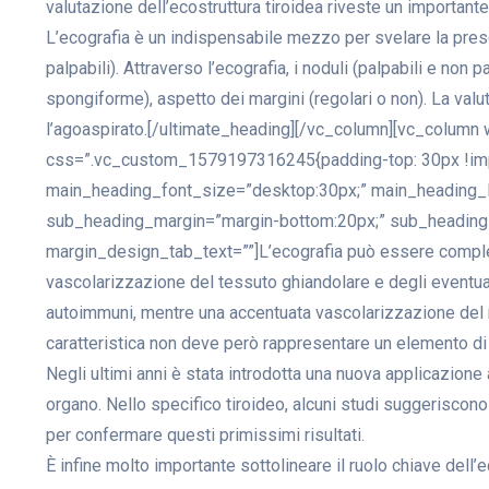
valutazione dell’ecostruttura tiroidea riveste un important
L’ecografia è un indispensabile mezzo per svelare la pres
palpabili). Attraverso l’ecografia, i noduli (palpabili e non 
spongiforme), aspetto dei margini (regolari o non). La valut
l’agoaspirato.[/ultimate_heading][/vc_column][vc_column
css=”.vc_custom_1579197316245{padding-top: 30px !import
main_heading_font_size=”desktop:30px;” main_heading_l
sub_heading_margin=”margin-bottom:20px;” sub_heading_st
margin_design_tab_text=””]L’ecografia può essere completa
vascolarizzazione del tessuto ghiandolare e degli eventual
autoimmuni, mentre una accentuata vascolarizzazione del no
caratteristica non deve però rappresentare un elemento di
Negli ultimi anni è stata introdotta una nuova applicazione
organo. Nello specifico tiroideo, alcuni studi suggeriscon
per confermare questi primissimi risultati.
È infine molto importante sottolineare il ruolo chiave dell’